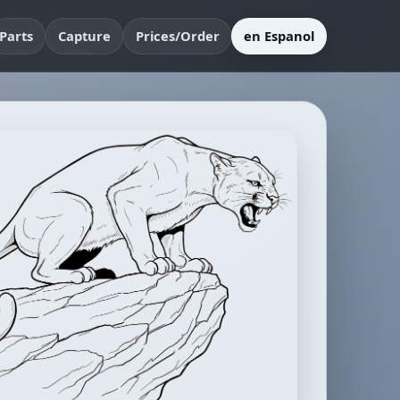
Parts
Capture
Prices/Order
en Espanol